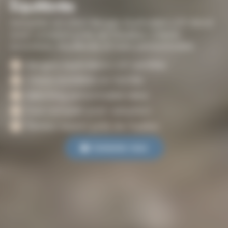
Équilibrés
Adoptez un chiot Berger Australien LOF élevé
avec passion près de Pauillac. Chiots
socialisés, équilibrés et suivi personnalisé.
Bergers Australiens LOF certifiés.
Chiots socialisés en famille.
Matching personnalisé idéal.
Suivi complet post-adoption.
Éleveur expert près de Pauillac.
Contactez-nous