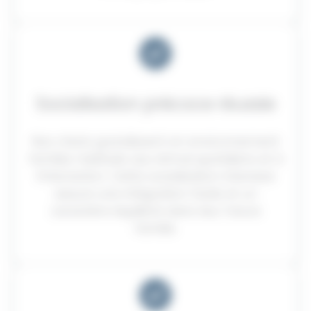
Socialisation précoce réussie
Nos chiots grandissent en environnement
familial, habitués aux stimuli quotidiens et à
l’interaction. Cette socialisation intensive
assure une intégration facile et un
caractère équilibré dans leur future
famille.