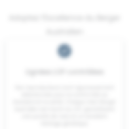
Adoptez l’Excellence du Berger
Australien
Lignées LOF contrôlées
Nos reproducteurs sont rigoureusement
sélectionnés pour la conformité au
standard et la santé. Chaque chiot Berger
Australien est inscrit au LOF, garantissant
une pureté de race et un excellent
héritage génétique.