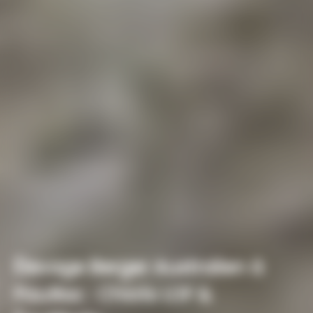
Élevage Berger Australien à
Pauillac : Chiots LOF &