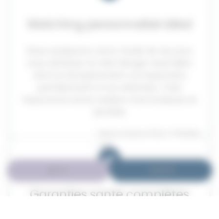
Matching personnalisé idéal
Nous analysons votre mode de vie pour
vous attribuer le chiot Berger Australien
dont le tempérament correspondra
parfaitement à vos attentes. C’est
l’assurance d’une relation harmonieuse et
durable.
Besoin de plus d'infos ? N'hésitez
pas !
Infos
Appel
Garanties santé complètes