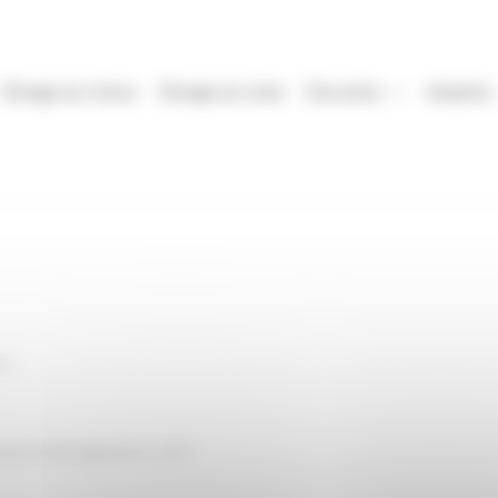
Élevage de chiens
Élevage de chats
Éducation
Adoption
OC
terresdumedoc@yahoo.com