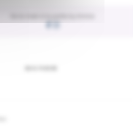
De la main à la patte by Emma
06 31 75 82 86
ées