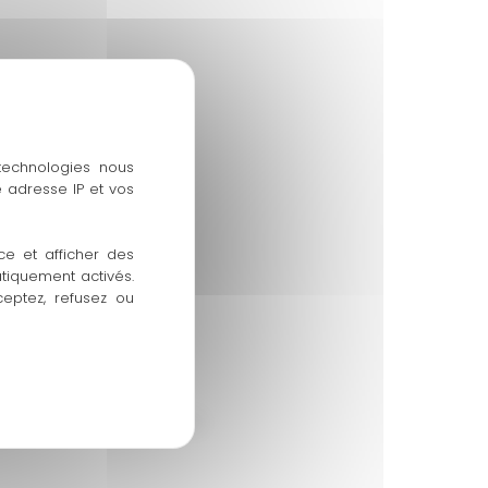
 technologies nous
 adresse IP et vos
ce et afficher des
atiquement activés.
ceptez, refusez ou
latives et réglementaires.