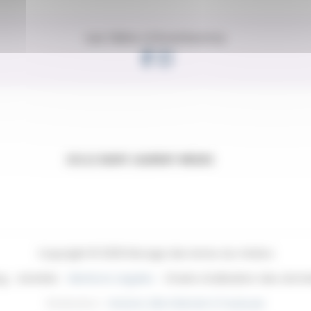
Les félins d’Andréanna
33112 SAINT-LAURENT-MEDOC
Copyright © 2026 Elevage des terres du médoc
og
Activités
Mentions Légales
Charte d’utilisation des donn
Réalisation :
Horizon, Site internet à Toulouse