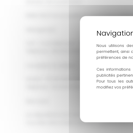
Directeur de la publication
EMMA GELOT en sa qualité de entrepreneur individ
Hébergement
OVH – 2 rue Kellermann – BP 80157 – 59053 Roubai
Nous utilisons de
Téléphone : 08 20 32 03 63 – Mail : support@ovh.
permettent, ainsi
préférences de na
Conception et création
Ces informations 
publicités pertine
Horizon – 12 rue Louis Courtois de Viçose – Porte S
Pour tous les aut
Téléphone : 05 34 60 10 83 – Mail : contact@hrz.fr
modifiez vos préf
Mise à jour
Les dispositions sont actualisées chaque fois que
Vous êtes donc invités à prendre régulièrement co