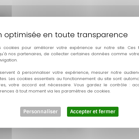
uel
x Cedex 1
s cookies pour améliorer votre expérience sur notre site. Ces
com
 qu'à nos partenaires, de collecter certaines données comme votre
vigation.
servent à personnaliser votre expérience, mesurer notre audien
ntes. Les cookies essentiels au fonctionnement du site sont autom
ud – 31100 Toulouse
res, votre accord est nécessaire. Vous gardez le contrôle : ac
érences à tout moment via les paramètres de cookies.
Personnaliser
Accepter et fermer
 nécessaire, notamment pour tenir compte des évolutions légis
nnaissance de la version en vigueur.