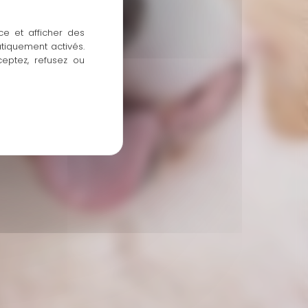
ce et afficher des
atiquement activés.
ceptez, refusez ou