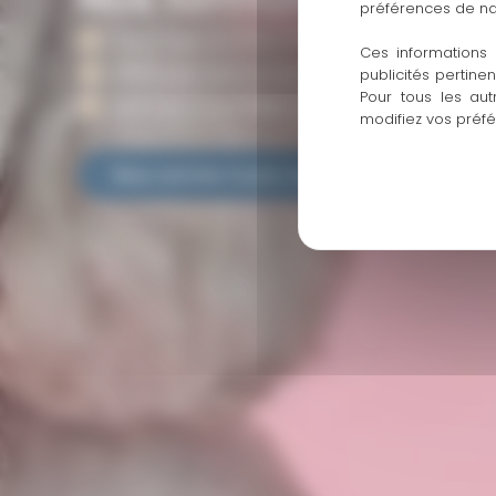
préférences de na
Tout âge ( 2 mois à 10 ans et plus )
Ces informations 
Méthode semi positive
publicités pertine
Pour tous les aut
Séance à domicile et en exterieur
modifiez vos préf
Nous sommes là pour vous aider