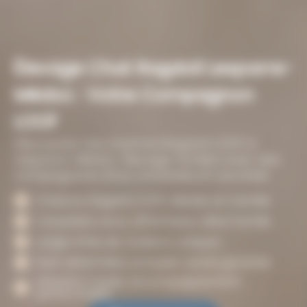
Élevage Chat Ragdoll Lesparre-
Médoc : Votre Compagnon
LOOF
Découvrez nos chatons Ragdoll LOOF à
Lesparre-Médoc. Élevage familial avec des
compagnons doux, sociables et vaccinés.
Chatons Ragdoll LOOF, élevés en famille
Caractère doux, affectueux, idéal famille
Large choix de couleurs uniques
Suivi vétérinaire complet, santé garantie
Adoption facile, accompagnement
personnalisé