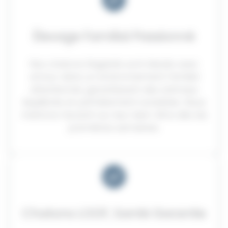
Élevage Familial Passionné
Nos chatons Ragdolls sont élevés avec
amour dans un environnement familial
attentionné, garantissant des animaux
équilibrés et parfaitement sociables. Nous
mettons l’accent sur leur bien-être dès les
premières semaines.
Chatons LOOF, Santé Garantie