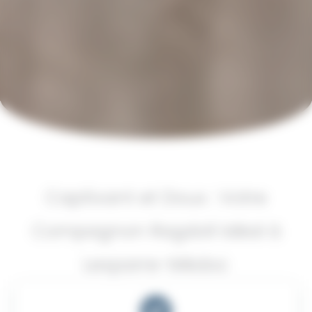
Captivant et Doux : Votre
Compagnon Ragdoll Idéal à
Lesparre-Médoc