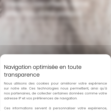
médoc : nos chiens, notre
sélection, notre passion
Berger Australien issu de reproducteurs
rigoureusement sélectionnés, né au cœur du
Médoc. Élevage familial et passionné, chiot
élevé en milieu familial, habitué aux enfants,
aux chats et à la vie de famille avec une
grosse dose d’amour.
Standard Berger Australien assuré
Reproducteurs d’exception, lignées pures
Qualité génétique supérieure garantie
Chiots équilibrés, en pleine santé
Nous utilisons des cookies pour améliorer votre expérience
sur notre site. Ces technologies nous permettent, ainsi qu'à
Élevage rigoureux, sélection attentive
nos partenaires, de collecter certaines données comme votre
adresse IP et vos préférences de navigation.
Contactez-nous
Ces informations servent à personnaliser votre expérience,