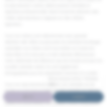
la reproduction canine, alliant passion familiale et
expertise professionnelle. Notre travail de sélection des
mâles reproducteurs s’appuie sur des critères
rigoureux…
Tous nos chiens sont sélectionnés avec grande
attention afin d’être au plus près du standard du Berger
australien, nos chiens sont tous testés sur toutes les
tares liées à la race par un test salivaire effectué par
notre vétérinaire de référence qui est ensuite envoyé à la
société centrale canine. Ils sont également
échographiés pour les dysplasies hanches et coudes.
Besoin de plus d'infos ? N'hésitez
pas !
Tous nos reproducteurs mènent une véritable vie de
famille et partagent également des activités en dehors
Infos
Appel
de l’élevage. Sociabilisés, équilibrés et bien dans leurs
pattes, ils transmettent ces qualités à leurs chiots, pour